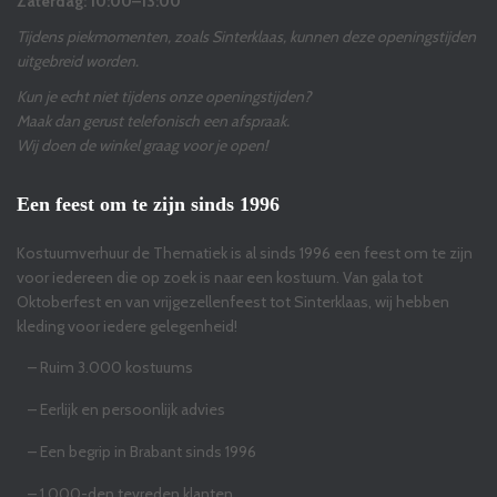
Zaterdag: 10:00–13:00
Tijdens piekmomenten, zoals Sinterklaas, kunnen deze openingstijden
uitgebreid worden.
Kun je echt niet tijdens onze openingstijden?
Maak dan gerust telefonisch een afspraak.
Wij doen de winkel graag voor je open!
Een feest om te zijn sinds 1996
Kostuumverhuur de Thematiek is al sinds 1996 een feest om te zijn
voor iedereen die op zoek is naar een kostuum. Van gala tot
Oktoberfest en van vrijgezellenfeest tot Sinterklaas, wij hebben
kleding voor iedere gelegenheid!
– Ruim 3.000 kostuums
– Eerlijk en persoonlijk advies
– Een begrip in Brabant sinds 1996
– 1.000-den tevreden klanten