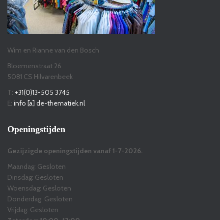
Wim en Rianne van den Bosch
Bloemenstraat 26
5081 CS Hilvarenbeek
T:
+31(0)13-505 3745
E:
info [a] de-thematiek.nl
Openingstijden
Gezijzigde openingstijden vanaf 1-7-2026.
Maandag: Gesloten
Dinsdag: Gesloten
Woensdag: Gesloten
Donderdag: Gesloten
Vrijdag: Gesloten